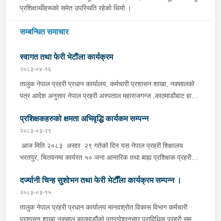
प्रशिक्षार्थीहरूको समेत उपस्थिति रहेको थियो ।
सम्बन्धित समाचार
स्वागत तथा फेरी भेटौंला कार्यक्रम
२०८३-०४-१६
तालुक नेपाल प्रहरी प्रधान कार्यालय, कर्मचारी प्रशासन शाखा, नक्सालको
पत्र आदेश अनुसार नेपाल प्रहरी अस्पताल महाराजगन्ज ,काठमाडौबाट हाजिर
हुन आउनु भएका प्राबिधिक प्रहरी निरीक्षक डा. बिनिता बस्नेतज्यू , जिल्ला
प्रशिक्षकहरुको क्षमता अभिवृद्धि कार्यकम सम्पन्न
प्रहरी कार्यालय भरतपुर चितवन बाट प्रहरी नायव निरीक्षक रन्जित
के.सि.ज्यूहरूलाई स्वागत र नेपाल प्रहरी शिक्षालय,भरतपुरबाट नेपाल प्रहरी
२०८३-०३-२९
अस्पताल महाराजगन्ज काठमाडौ सरुवा हुनु भएका प्राबिधिक प्रहरी निरीक्षक
आज मिति २०८३ असार २९ गतेको दिन यस नेपाल प्रहरी शिक्षालय
डा. सुप्रीती सिलवालज्यूलाई शुभकामना दिनु भएको थियो ।
भरतपुर, चितवनमा कार्यरत ५० जना आन्तरिक तथा बाह्य प्रशिक्षक प्रहरी
कर्मचारीहरूलाई "मर्यादा, समानता र मानव अधिकारका लागि मर्यादित
दर्ज्यानी चिन्ह सुशोभन तथा फेरी भेटौँला कार्यक्रम सम्पन्न ।
महिनावारी" विषयमा दुईजना बाह्य अतिथि सहजकर्ताहरूद्दारा अभिमुखीकरण
कार्यक्रम सम्पन्न गरिएको थियो ।
२०८३-०३-१५
तालुक नेपाल प्रहरी प्रधान कार्यालय मानवश्रोत विकास विभाग कर्मचारी
प्रशासन शाखा नक्साल काठमाडौंको पत्रादेशानुसार प्राविधिक प्रहरी समूह