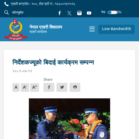
प्रहरी कन्ट्रोल : १००, टोल फ्री नं.: १६६००१४१५१६
नेपा
EN
नेपाल प्रहरी शिक्षालय
Low Bandwidth
प्रहरी कार्यालय
निर्देशकज्यूको बिदाई कार्यक्रम सम्पन्न
२०८१-०७-११
Share
-
+
A
A
A