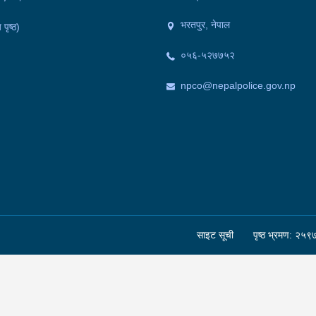
भरतपुर, नेपाल
 पृष्ठ)
०५६-५२७७५२
npco@nepalpolice.gov.np
साइट सूची
पृष्ठ भ्रमण: २५९