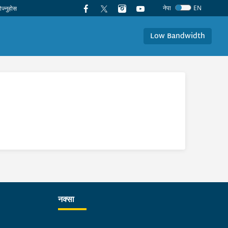
नेपा
EN
Low Bandwidth
नक्सा