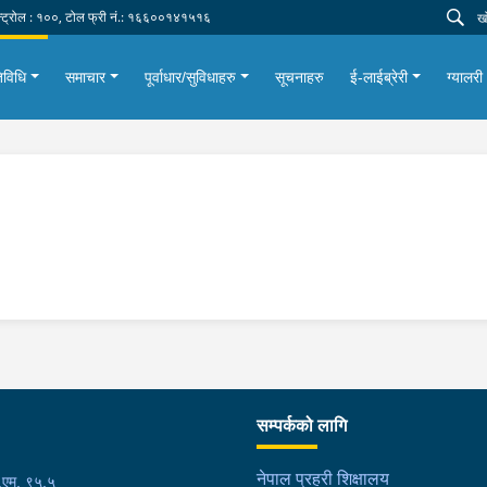
न्ट्रोल : १००, टोल फ्री नं.: १६६००१४१५१६
िविधि
समाचार
पूर्वाधार/सुविधाहरु
सूचनाहरु
ई-लाईब्रेरी
ग्यालरी
सम्पर्कको लागि
नेपाल प्रहरी शिक्षालय
फ.एम. ९५.५