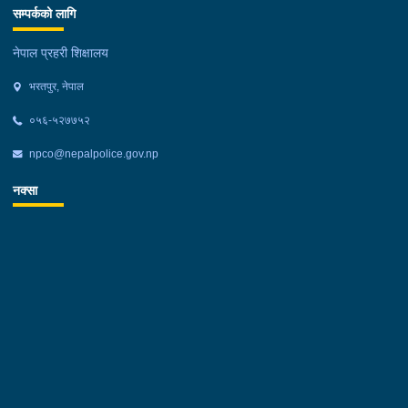
सम्पर्कको लागि
नेपाल प्रहरी शिक्षालय
भरतपुर, नेपाल
०५६-५२७७५२
npco@nepalpolice.gov.np
नक्सा