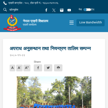
प्रहरी कन्ट्रोल : १००, टोल फ्री नं.: १६६००१४१५१६
नेपा
EN
नेपाल प्रहरी शिक्षालय
Low Bandwidth
प्रहरी कार्यालय
अपराध अनुसन्धान तथा नियन्त्रण तालिम सम्पन्न
२०८०-११-२२
Share
-
+
A
A
A