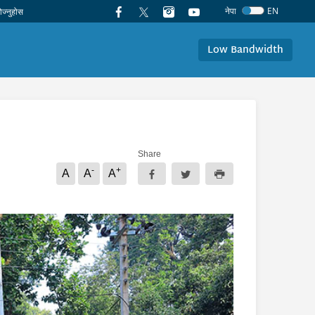
नेपा
EN
Low Bandwidth
Share
-
+
A
A
A