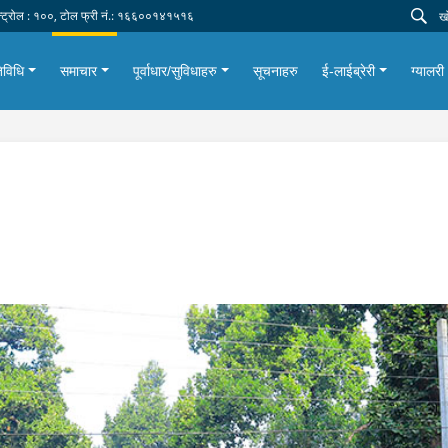
न्ट्रोल : १००, टोल फ्री नं.: १६६००१४१५१६
िविधि
समाचार
पूर्वाधार/सुविधाहरु
सूचनाहरु
ई-लाईब्रेरी
ग्यालरी