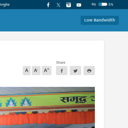
नेपा
EN
Low Bandwidth
Share
-
+
A
A
A