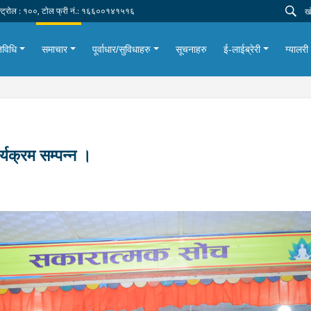
न्ट्रोल : १००, टोल फ्री नं.: १६६००१४१५१६
िविधि
समाचार
पूर्वाधार/सुविधाहरु
सूचनाहरु
ई-लाईब्रेरी
ग्यालरी
र्यक्रम सम्पन्न ।