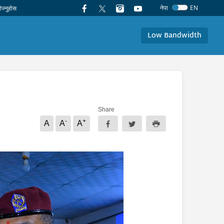
नेपा
EN
Low Bandwidth
Share
-
+
A
A
A