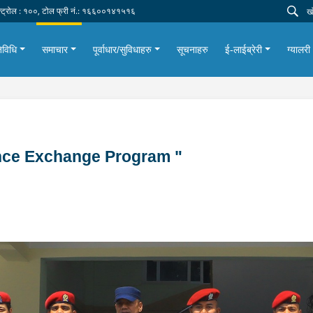
न्ट्रोल : १००, टोल फ्री नं.: १६६००१४१५१६
िविधि
समाचार
पूर्वाधार/सुविधाहरु
सूचनाहरु
ई-लाईब्रेरी
ग्यालरी
perience Exchange Program "