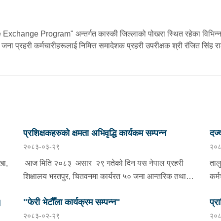
ence Exchange Program" अन्तर्गत कास्की जिल्लाको पोखरा स्थित रहेका विभिन्न
 प्रहरी कर्मचारीहरूलाई निमित्त समादेशक प्रहरी उपरीक्षक श्री रंजित सिंह राठौ
प्रशिक्षकहरुको क्षमता अभिवृद्धि कार्यकम सम्पन्न
दर्
२०८३-०३-२९
२०८
।
खा,
आज मिति २०८३ असार २९ गतेको दिन यस नेपाल प्रहरी
ताल
शिक्षालय भरतपुर, चितवनमा कार्यरत ५० जना आन्तरिक तथा
कर्
क
बाह्य प्रशिक्षक प्रहरी कर्मचारीहरूलाई "मर्यादा, समानता र मानव
प्र
।
"फेरी भेटौँला कार्यक्रम सम्पन्न"
प्र
लय
अधिकारका लागि मर्यादित महिनावारी" विषयमा दुईजना बाह्य
हवल्
२०८३-०२-२९
२०८
अतिथि सहजकर्ताहरूद्दारा अभिमुखीकरण कार्यक्रम सम्पन्न
चिन
समू