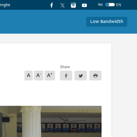
नेपा
EN
Low Bandwidth
Share
-
+
A
A
A